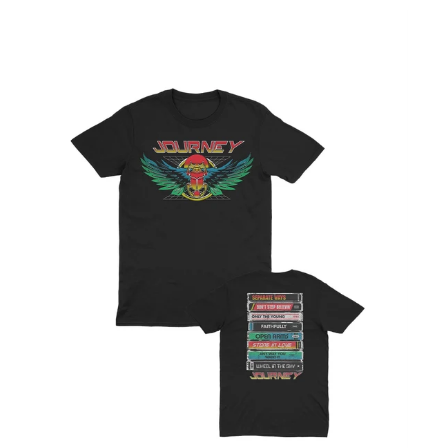
TAPE
DECK
-
T
シ
ャ
ツ