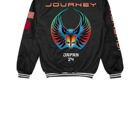
-
ツ
ア
ー
限
定
ジ
ャ
ケ
ッ
ト