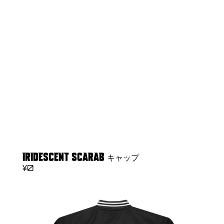
IRIDESCENT SCARAB キャップ
REGULAR
¥0
PRICE
JOURNEY
JAPAN
TOUR
2024