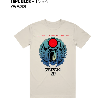
TAPE DECK - Tシャツ
REGULAR
¥6,600~
PRICE
JAPAN
81
-
T
シ
ャ
ツ