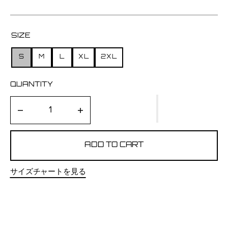
SIZE
S
M
L
XL
2XL
VARIANT
VARIANT
VARIANT
VARIANT
VARIANT
SOLD
SOLD
SOLD
SOLD
SOLD
OUT
OUT
OUT
OUT
OUT
QUANTITY
OR
OR
OR
OR
OR
UNAVAILABLE
UNAVAILABLE
UNAVAILABLE
UNAVAILABLE
UNAVAILABLE
Decrease
Increase
quantity
quantity
for
for
DON&#39;T
DON&#39;T
ADD TO CART
STOP
STOP
BELIEVIN&#39;
BELIEVIN&#39;
-
-
サイズチャートを見る
T
T
シ
シ
ャ
ャ
ツ
ツ