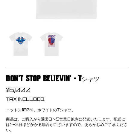
DON'T STOP BELIEVIN' - Tシャツ
REGULAR
¥6,000
PRICE
TAX INCLUDED.
コットン100％、ホワイトのTシャツ。
商品は、ご購入から通常3〜5営業日以内に発送いたします。配送に
は1〜3日ほどかかる場合がございますので、あらかじめご了承くださ
い。