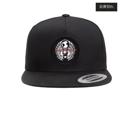
IRIDESCENT
SCARAB
在庫切れ
キ
ャ
ッ
プ