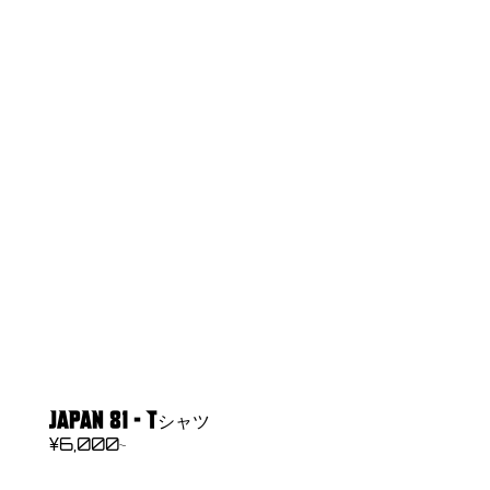
JAPAN 81 - Tシャツ
REGULAR
¥6,000~
PRICE