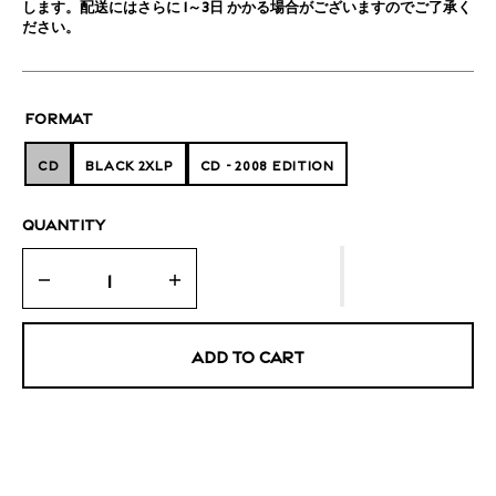
します。配送にはさらに 1～3日 かかる場合がございますのでご了承く
ださい。
FORMAT
CD
BLACK 2XLP
CD - 2008 EDITION
VARIANT
VARIANT
VARIANT
SOLD
SOLD
SOLD
OUT
OUT
OUT
QUANTITY
OR
OR
OR
UNAVAILABLE
UNAVAILABLE
UNAVAILABLE
Decrease
Increase
quantity
quantity
for
for
ADD TO CART
Exotic
Exotic
Creatures
Creatures
of
of
the
the
Deep
Deep