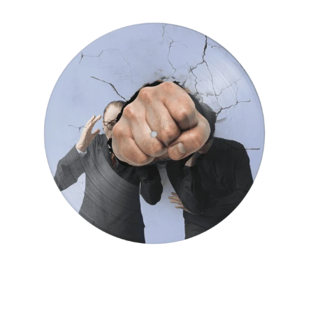
MADDER!
EP
-
10"ピ
ク
チ
ャ
ー
デ
ィ
ス
ク