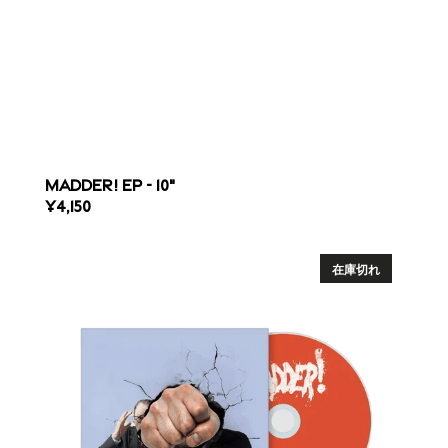
MADDER! EP - 10"
REGULAR
¥4,150
PRICE
MADDER!
-
在庫切れ
CD