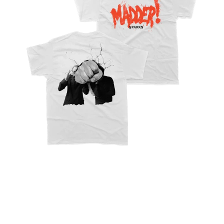
シ
ャ
ツ