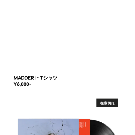
MADDER! - Tシャツ
REGULAR
¥6,000~
PRICE
MADDER!
EP
在庫切れ
-
10"