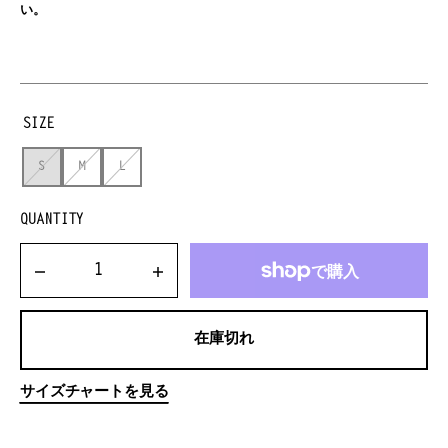
い。
SIZE
S
M
L
VARIANT
VARIANT
VARIANT
SOLD
SOLD
SOLD
OUT
OUT
OUT
QUANTITY
OR
OR
OR
UNAVAILABLE
UNAVAILABLE
UNAVAILABLE
Decrease
Increase
quantity
quantity
for
for
在庫切れ
FLOATING
FLOATING
ON
ON
A
A
サイズチャートを見る
MOMENT
MOMENT
COLOUR-
COLOUR-