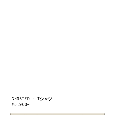
GHOSTED - Tシャツ
REGULAR
¥5,900~
PRICE