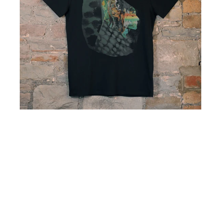
シ
ャ
ツ