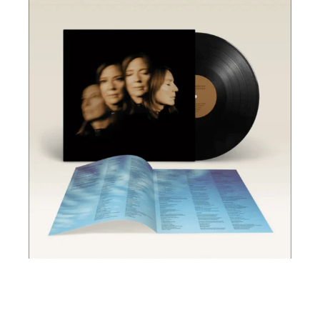
LIVES
OUTGROWN
-
LP