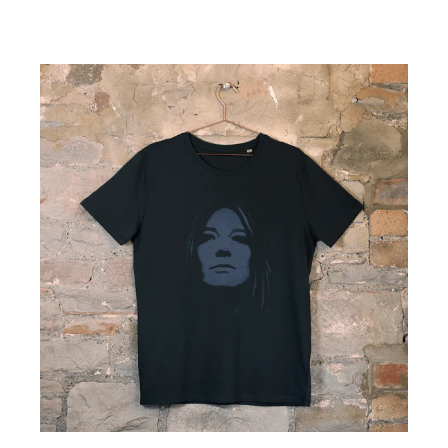
Women’s
Women’s
ス
ス
ク
ク
GHOSTED
ー
ー
-
プ
プ
T
ネ
ネ
シ
ッ
ャ
ッ
ツ
ク
ク
T
T
シ
シ
ャ
ャ
ツ
ツ