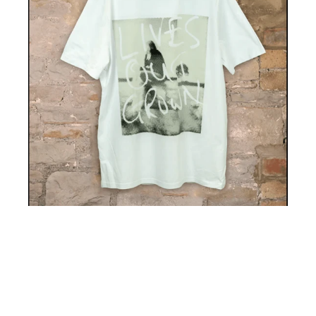
シ
ャ
ツ