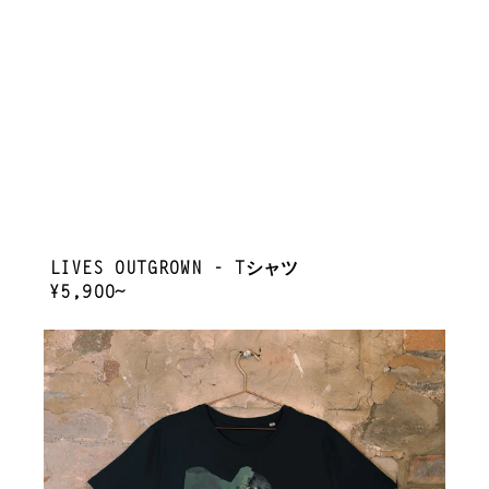
LIVES OUTGROWN - Tシャツ
REGULAR
¥5,900~
PRICE
FLOATING
ON
A
MOMENT
COLOUR
-
T