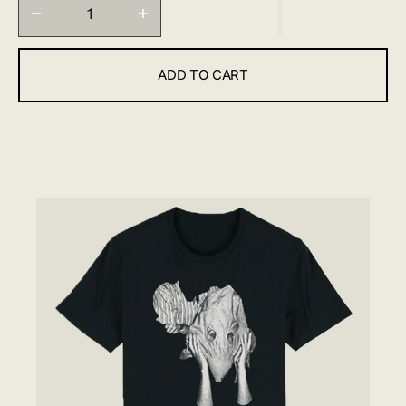
Decrease
Increase
quantity
quantity
for
for
ADD TO CART
Kveikur
Kveikur
KVEIKUR
-
T
シ
ャ
ツ