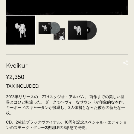
Kveikur
REGULAR
¥2,350
PRICE
TAX INCLUDED.
2013年リリースの、7THスタジオ・アルバム。
前作までの美しい世
界とはひと味違った、ダークでヘヴィーなサウンドが印象的な本作。
キーボードのキャータンが脱退し、3人体勢となった彼らの新たな一
枚。
CD、2枚組ブラックヴァイナル、10周年記念スペシャル・エディショ
ンのスモーク・グレー2枚組LPの3形態で発売。