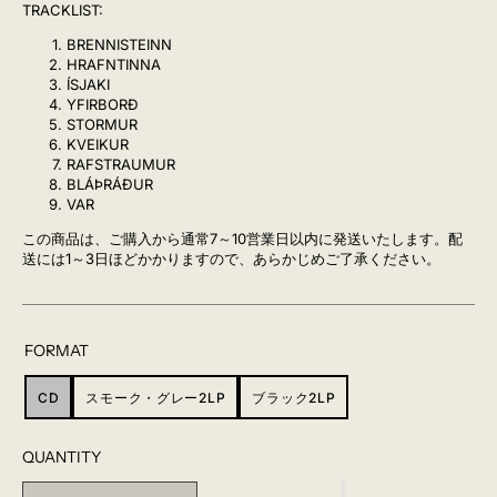
TRACKLIST:
BRENNISTEINN
HRAFNTINNA
ÍSJAKI
YFIRBORÐ
STORMUR
KVEIKUR
RAFSTRAUMUR
BLÁÞRÁÐUR
VAR
この商品は、ご購入から通常7～10営業日以内に発送いたします。配
送には1～3日ほどかかりますので、あらかじめご了承ください。
FORMAT
CD
スモーク・グレー2LP
ブラック2LP
VARIANT
VARIANT
VARIANT
SOLD
SOLD
SOLD
OUT
OUT
OUT
QUANTITY
OR
OR
OR
UNAVAILABLE
UNAVAILABLE
UNAVAILABLE