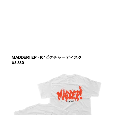
MADDER! EP - 10"ピクチャーディスク
REGULAR
¥5,350
PRICE
MADDER!
-
T
シ
ャ
ツ