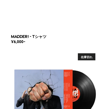
MADDER! - Tシャツ
REGULAR
¥6,000~
PRICE
MADDER!
EP
在庫切れ
-
10"