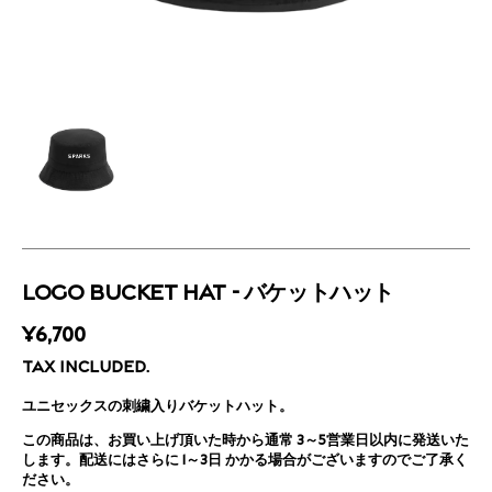
LOGO BUCKET HAT - バケットハット
REGULAR
¥6,700
PRICE
TAX INCLUDED.
ユニセックスの刺繍入りバケットハット。
この商品は、
お買い上げ頂いた時から通常 3～5営業日以内に発送いた
します。配送にはさらに 1～3日 かかる場合がございますのでご了承く
ださい。