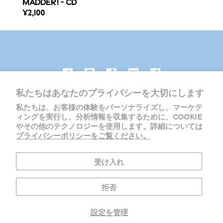
MADDER! - CD
REGULAR
¥2,100
PRICE
私たちはあなたのプライバシーを大切にします
私たちは、お客様の体験をパーソナライズし、マーケテ
ィングを実行し、分析情報を収集するために、COOKIE
やその他のテクノロジーを使用します。詳細については
プライバシーポリシーをご覧ください。
受け入れ
プライバシーポリシー
返金ポリシー
利用規約
拒否
COOKIE設定
特定商取引に関する法律に基づく表記
設定を管理
© 2026
WONDER4U