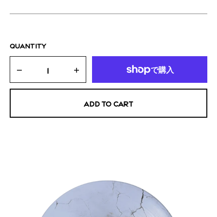
QUANTITY
Decrease
Increase
quantity
quantity
for
for
ADD TO CART
LOGO
LOGO
BUCKET
BUCKET
HAT
HAT
-
-
バ
バ
ケ
ケ
ッ
ッ
MADDER!
EP
ト
ト
-
ハ
ハ
10"ピ
ッ
ッ
ク