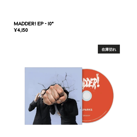
MADDER! EP - 10"
REGULAR
¥4,150
PRICE
MADDER!
-
在庫切れ
CD