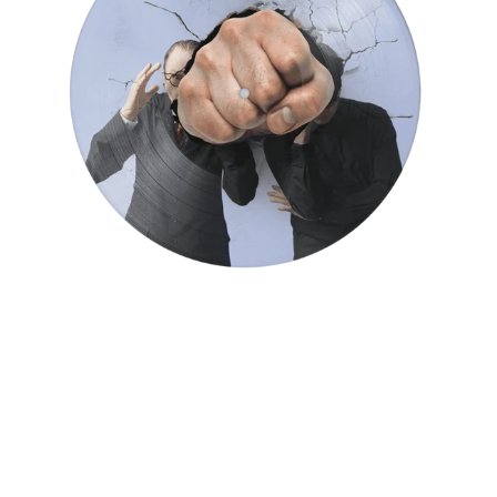
ト
ト
チ
ャ
ー
デ
ィ
ス
ク