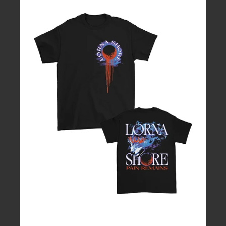
T
シ
ャ
ツ