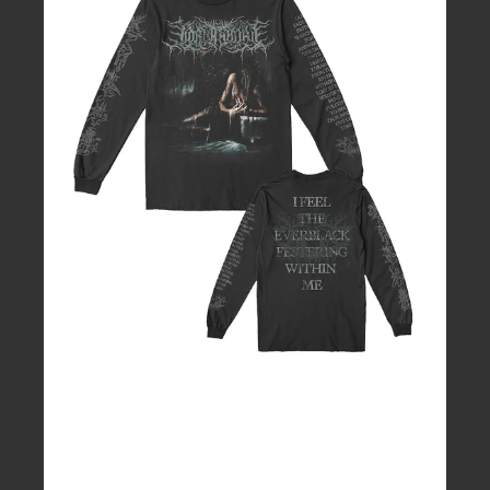
ン
グ
T
シ
ャ
ツ