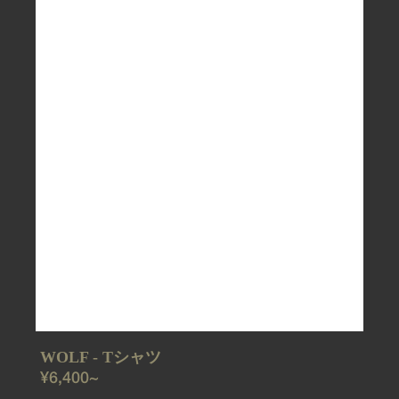
WOLF - Tシャツ
REGULAR
¥6,400~