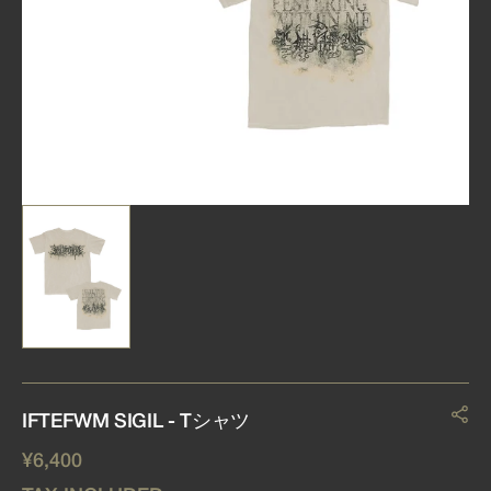
view
IFTEFWM SIGIL - Tシャツ
REGULAR
¥6,400
PRICE