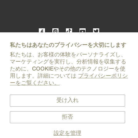
PRICE
私たちはあなたのプライバシーを大切にします
私たちは、お客様の体験をパーソナライズし、
マーケティングを実行し、分析情報を収集する
ために、COOKIEやその他のテクノロジーを使
用します。詳細については
プライバシーポリシ
ーをご覧ください。
プライバシーポリシー
受け入れ
返金ポリシー
利用規約
COOKIE設定
拒否
特定商取引に関する法律に基づく表記
設定を管理
© 2026
WONDER4U