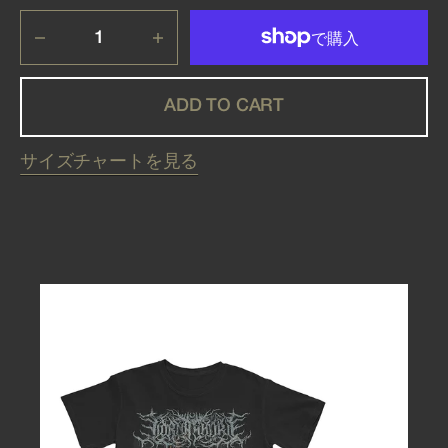
OR
OR
OR
OR
OR
UNAVAILABLE
UNAVAILABLE
UNAVAILABLE
UNAVAILABLE
UNAVAILABLE
Decrease
Increase
quantity
quantity
for
for
IFTEFWM
IFTEFWM
ADD TO CART
SIGIL
SIGIL
-
-
T
T
サイズチャートを見る
シ
シ
ャ
ャ
ツ
ツ
IFTEFWM
COVER
-
T
シ
ャ