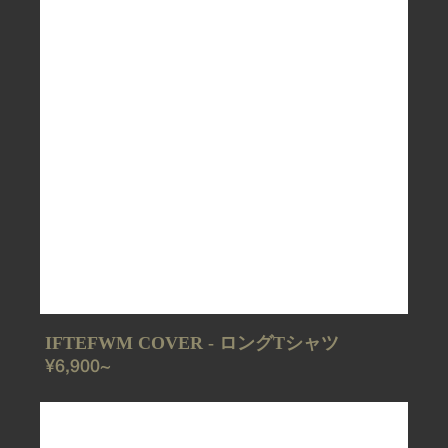
IFTEFWM COVER - ロングTシャツ
REGULAR
¥6,900~
PRICE
WOLF
-