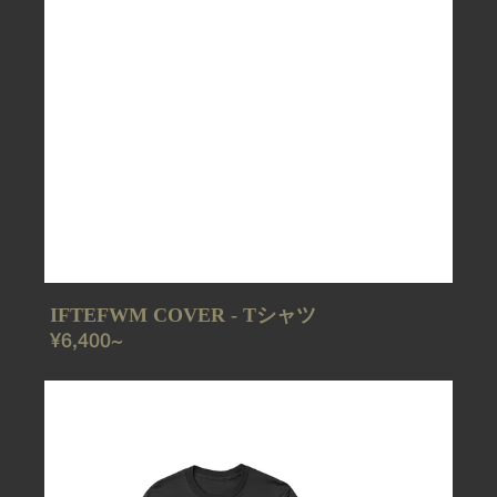
IFTEFWM COVER - Tシャツ
REGULAR
¥6,400~
PRICE
IFTEFWM
COVER
-
ロ