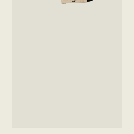
セ
ッ
ト