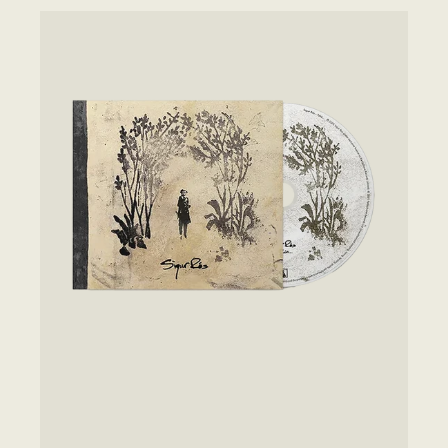
PRICE
TAKK...
20TH
ANNIVERSARY
REMASTER
-
CD