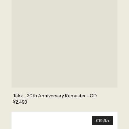
Takk... 20th Anniversary Remaster - CD
REGULAR
¥2,490
PRICE
(
)
在庫切れ
-