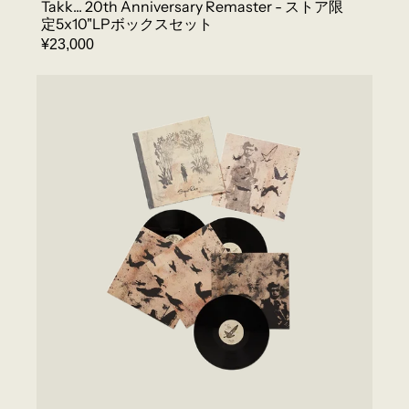
Takk... 20th Anniversary Remaster - ストア限
定5x10"LPボックスセット
REGULAR
¥23,000
PRICE
TAKK...
20TH
ANNIVERSARY
REMASTER
-
3LP