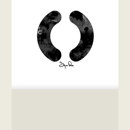
20
周
年
記
念
エ
デ
ィ
シ
ョ
ン