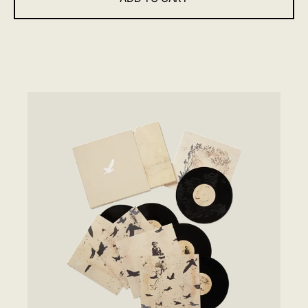
Odin&#39;s
Odin&#39;s
Raven
Raven
Magic
Magic
TAKK...
20TH
ANNIVERSARY
REMASTER
-
ス
ト
ア
限
定
5X10"LP
ボ
ッ
ク
ス