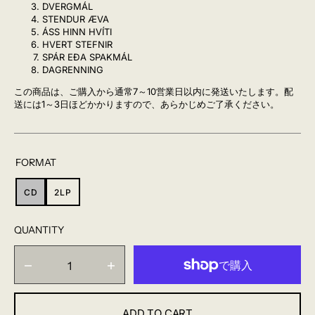
DVERGMÁL
STENDUR ÆVA
ÁSS HINN HVÍTI
HVERT STEFNIR
SPÁR EÐA SPAKMÁL
DAGRENNING
この商品は、ご購入から通常7～10営業日以内に発送いたします。配
送には1～3日ほどかかりますので、あらかじめご了承ください。
FORMAT
CD
2LP
VARIANT
VARIANT
SOLD
SOLD
OUT
OUT
QUANTITY
OR
OR
UNAVAILABLE
UNAVAILABLE
Decrease
Increase
quantity
quantity
for
for
ADD TO CART