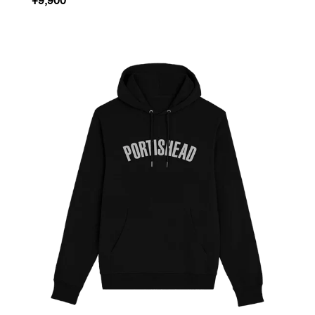
REGULAR
¥9,900
PRICE
FILLED
IN
LOGO
-
ブ
ラ
ッ
ク
パ
ー
カ
ー