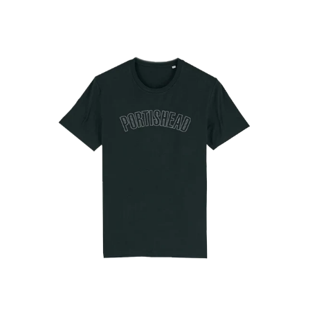
シ
OUTLINE
シ
LOGO
ャ
ャ
-
ツ
ツ
ブ
ラ
ッ
ク
T
シ
ャ
ツ