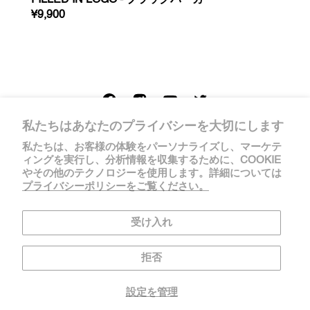
FILLED IN LOGO - ブラックパーカー
REGULAR
¥9,900
PRICE
私たちはあなたのプライバシーを大切にします
私たちは、お客様の体験をパーソナライズし、マーケテ
ィングを実行し、分析情報を収集するために、COOKIE
やその他のテクノロジーを使用します。詳細については
プライバシーポリシーをご覧ください。
受け入れ
プライバシーポリシー
返金ポリシー
利用規約
拒否
COOKIE設定
特定商取引に関する法律に基づく表記
設定を管理
© 2026
WONDER4U