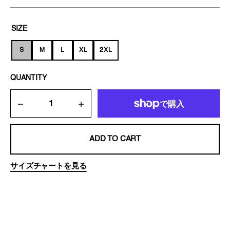
SIZE
S
M
L
XL
2XL
VARIANT
VARIANT
VARIANT
VARIANT
VARIANT
SOLD
SOLD
SOLD
SOLD
SOLD
OUT
OUT
OUT
OUT
OUT
QUANTITY
OR
OR
OR
OR
OR
UNAVAILABLE
UNAVAILABLE
UNAVAILABLE
UNAVAILABLE
UNAVAILABLE
Decrease
Increase
quantity
quantity
for
for
FILLED
FILLED
ADD TO CART
IN
IN
LOGO
LOGO
-
-
サイズチャートを見る
ブ
ブ
ラ
ラ
ッ
ッ
ク
ク
T
T