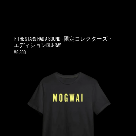
IF THE STARS HAD A SOUND - 限定コレクターズ・
エディションBLU-RAY
REGULAR
¥6,300
PRICE
THE
HAWK
IS
HOWLING
-
T
シ
ャ
ツ