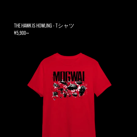
THE HAWK IS HOWLING - Tシャツ
REGULAR
¥5,900~
PRICE
THE
BAD
FIRE
-
T
シ
ャ
ツ