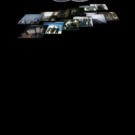
定
コ
レ
ク
タ
ー
ズ・
エ
デ
ィ
シ
ョ
ン
BLU-
RAY