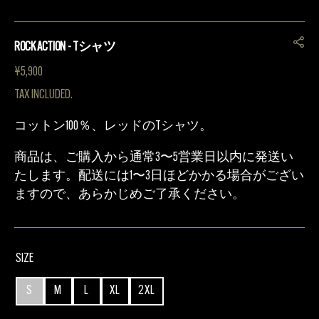
ROCK ACTION - Tシャツ
REGULAR
¥5,900
PRICE
TAX INCLUDED.
コットン100％、レッドのTシャツ。
商品は、ご購入から通常3〜5営業日以内に発送い
たします。配送には1〜3日ほどかかる場合がござい
ますので、あらかじめご了承ください。
SIZE
S
M
L
XL
2XL
VARIANT
VARIANT
VARIANT
VARIANT
VARIANT
SOLD
SOLD
SOLD
SOLD
SOLD