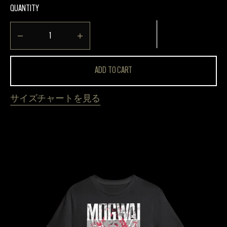
QUANTITY
OUT
OUT
OUT
OUT
OUT
OR
OR
OR
OR
OR
UNAVAILABLE
UNAVAILABLE
UNAVAILABLE
UNAVAILABLE
UNAVAILABLE
Decrease
Increase
quantity
quantity
for
for
ADD TO CART
ROCK
ROCK
ACTION
ACTION
サイズチャートを見る
-
-
T
T
シ
シ
ャ
ャ
ツ
ツ
THE
BAD
FIRE
-
COVER