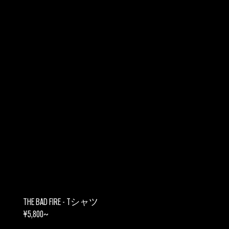
THE BAD FIRE - Tシャツ
REGULAR
¥5,800~
PRICE