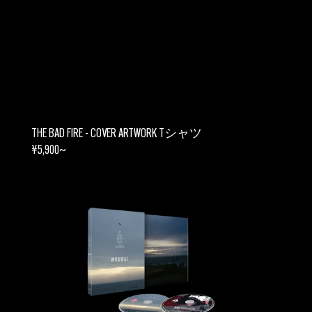
THE BAD FIRE - COVER ARTWORK Tシャツ
REGULAR
¥5,900~
PRICE
IF
THE
STARS
HAD
A
SOUND
-
限