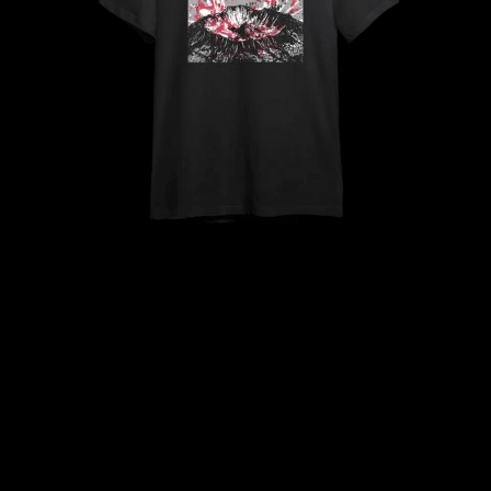
ARTWORK
T
シ
ャ
ツ