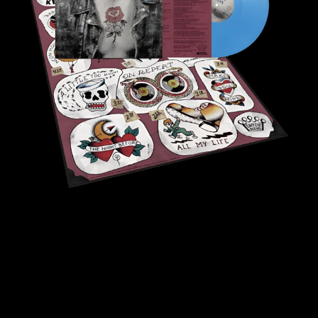
-
限
定
版
ス
カ
イ
ブ
ル
ー・
ヴ
ァ
イ
ナ
ル
LP