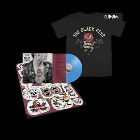
ツ
ツ
NO
RAIN,
在庫切れ
NO
FLOWERS
-
限
定
版
ス
ペ
シ
ャ
ル
セ
ッ
ト