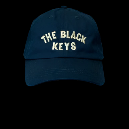
ベ
ー
ス
ボ
ー
ル
キ
ャ
ッ
プ