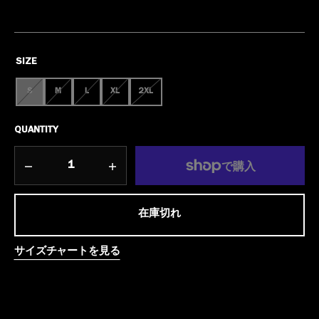
SIZE
S
M
L
XL
2XL
VARIANT
VARIANT
VARIANT
VARIANT
VARIANT
SOLD
SOLD
SOLD
SOLD
SOLD
OUT
OUT
OUT
OUT
OUT
QUANTITY
OR
OR
OR
OR
OR
UNAVAILABLE
UNAVAILABLE
UNAVAILABLE
UNAVAILABLE
UNAVAILABLE
Decrease
Increase
quantity
quantity
for
for
在庫切れ
WHOPPEE
WHOPPEE
CUSHION
CUSHION
-
-
サイズチャートを見る
T
T
シ
シ
ャ
ャ