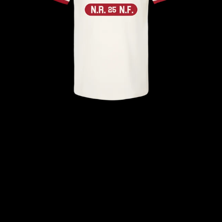
T
シ
ャ
ツ