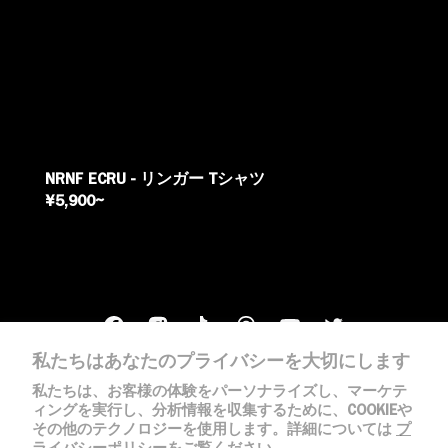
NRNF ECRU - リンガー Tシャツ
REGULAR
¥5,900~
PRICE
私たちはあなたのプライバシーを大切にします
私たちは、お客様の体験をパーソナライズし、マーケテ
ィングを実行し、分析情報を収集するために、COOKIEや
その他のテクノロジーを使用します。詳細については
プ