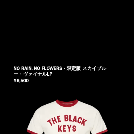
NO RAIN, NO FLOWERS - 限定版 スカイブル
ー・ヴァイナルLP
REGULAR
¥6,500
PRICE
NRNF
ECRU
-
リ
ン
ガ
ー