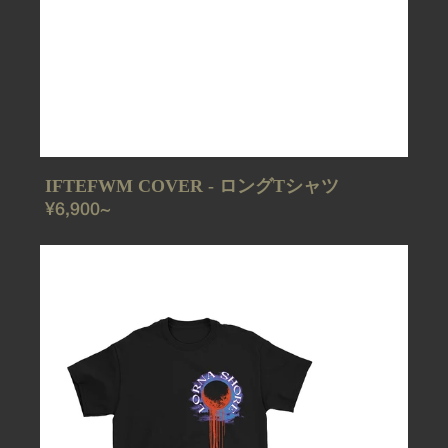
IFTEFWM COVER - ロングTシャツ
REGULAR
¥6,900~
PRICE
WOLF
-
T
シ
ャ
ツ