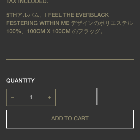
TAX INCLUDED.
5THアルバム、I FEEL THE EVERBLACK
FESTERING WITHIN ME デザインのポリエステル
100%、100CM X 100CM のフラッグ。
QUANTITY
Decrease
Increase
quantity
quantity
for
for
IFTEFWM
IFTEFWM
ADD TO CART
-
-
フ
フ
ラ
ラ