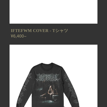
IFTEFWM COVER - Tシャツ
REGULAR
¥6,400~
PRICE
IFTEFWM
COVER
-
ロ
ン
グ
T
シ
ャ
ツ