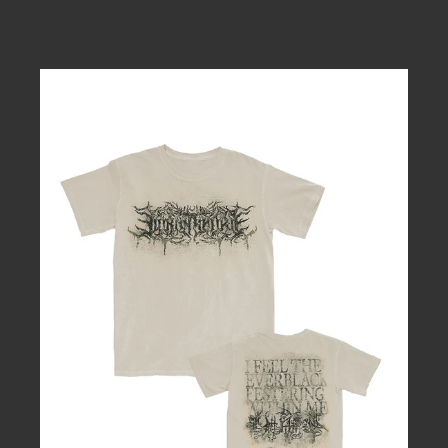
ッ
ッ
グ
グ
IFTEFWM
SIGIL
-
T
シ
ャ
ツ