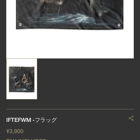
view
IFTEFWM -フラッグ
REGULAR
¥3,900
PRICE