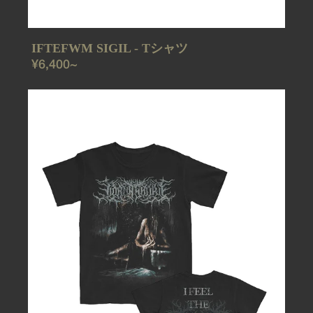
IFTEFWM SIGIL - Tシャツ
REGULAR
¥6,400~
PRICE
IFTEFWM
COVER
-
T
シ
ャ
ツ